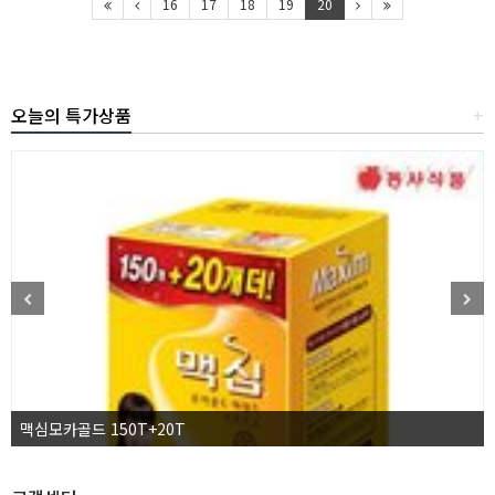
16
17
18
19
20
오늘의 특가상품
+
맥심모카골드 150T+20T