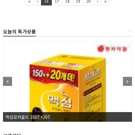
16
17
18
19
20
오늘의 특가상품
+
맥심모카골드 150T+20T