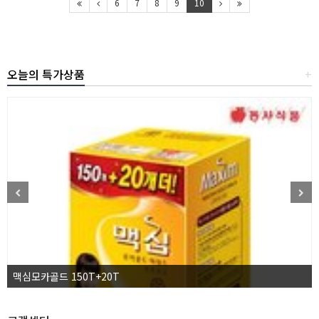
6
7
8
9
10
오늘의 특가상품
+
맥심모카골드 150T+20T