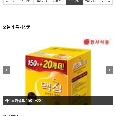
268731
268732
268733
268734
268735
오늘의 특가상품
+
맥심모카골드 150T+20T