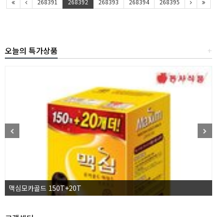
268391
268392
268393
268394
268395
오늘의 특가상품
+
맥심모카골드 150T+20T