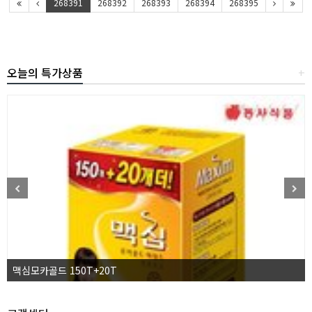
268391
268392
268393
268394
268395
오늘의 특가상품
+
맥심모카골드 150T+20T