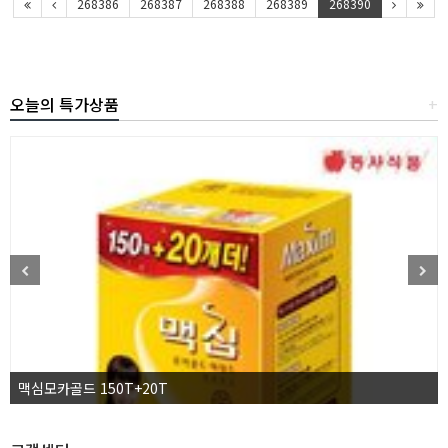
268386
268387
268388
268389
268390
오늘의 특가상품
+
맥심모카골드 150T+20T