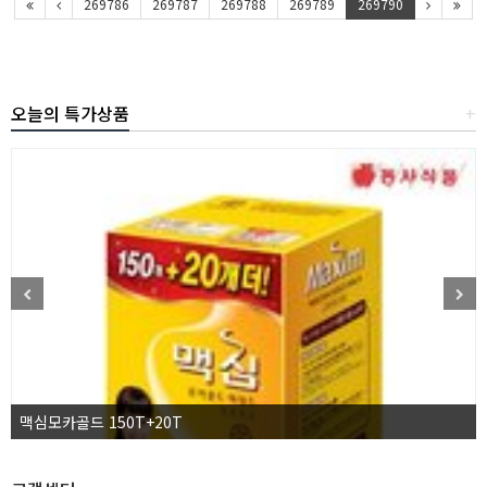
269786
269787
269788
269789
269790
오늘의 특가상품
+
맥심모카골드 150T+20T