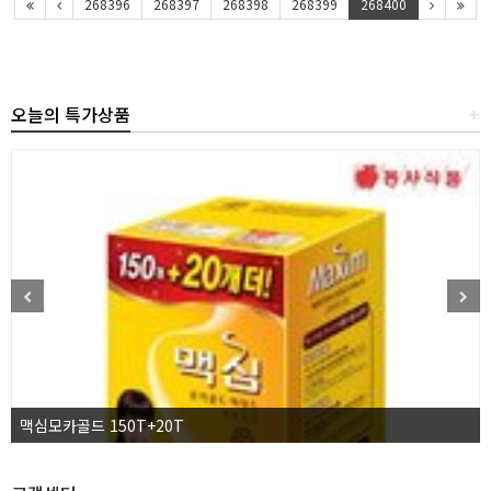
268396
268397
268398
268399
268400
오늘의 특가상품
+
맥심모카골드 150T+20T