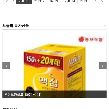
268391
268392
268393
268394
268395
오늘의 특가상품
+
맥심모카골드 150T+20T