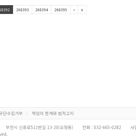
68392
268393
268394
268395
 무단수집거부
책임의 한계와 법적고지
부천시 신흥로511번길 13-20(오정동)
전화 :
032-665-0282
사
ved.