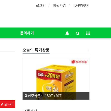
로그인
회원가입
ID·PW찾기
문의하기
오늘의 특가상품
+
맥심모카골드 150T+20T
허브그린물티
글쓰기
고객센터