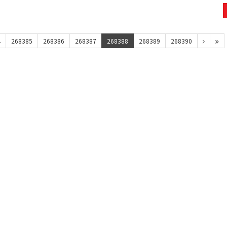
4
268385
268386
268387
268388
268389
268390
맥심모카골드 150T+20T