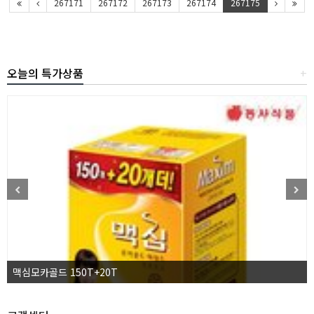
267171
267172
267173
267174
267175
오늘의 특가상품
+
맥심모카골드 150T+20T