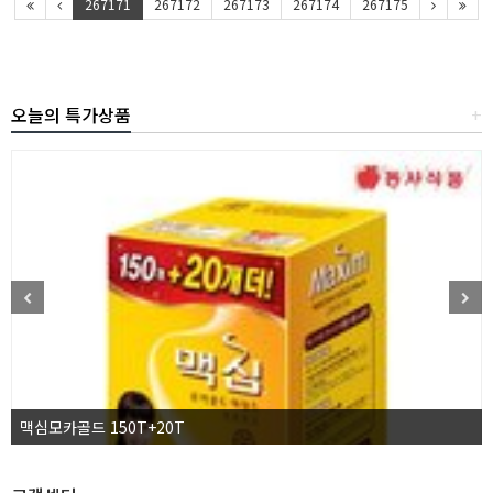
267171
267172
267173
267174
267175
오늘의 특가상품
+
맥심모카골드 150T+20T