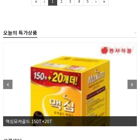
1
2
3
4
5
오늘의 특가상품
+
맥심모카골드 150T+20T