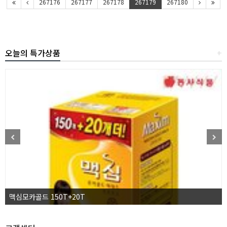
267176
267177
267178
267179
267180
오늘의 특가상품
+
맥심모카골드 150T+20T