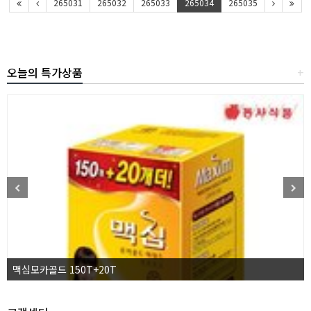
265031
265032
265033
265034
265035
오늘의 특가상품
+
맥심모카골드 150T+20T