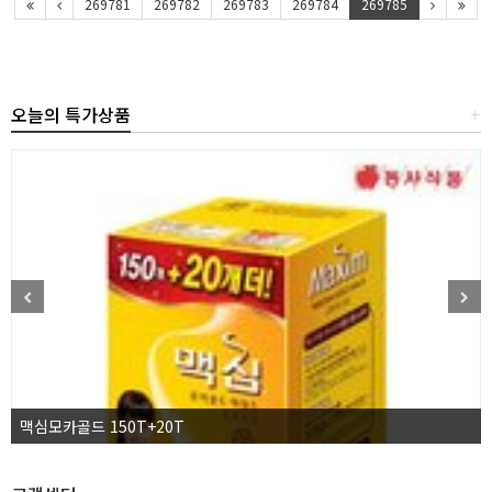
269781
269782
269783
269784
269785
오늘의 특가상품
+
맥심모카골드 150T+20T