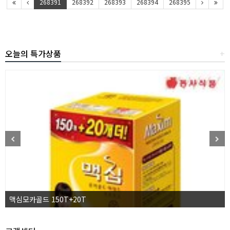
268391
268392
268393
268394
268395
오늘의 특가상품
+
맥심모카골드 150T+20T