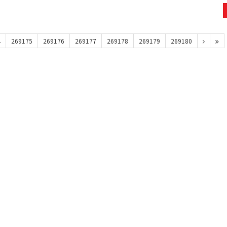
4
269175
269176
269177
269178
269179
269180
맥심모카골드 150T+20T