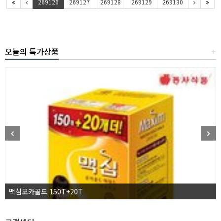
269126
269127
269128
269129
269130
오늘의 특가상품
+
맥심모카골드 150T+20T