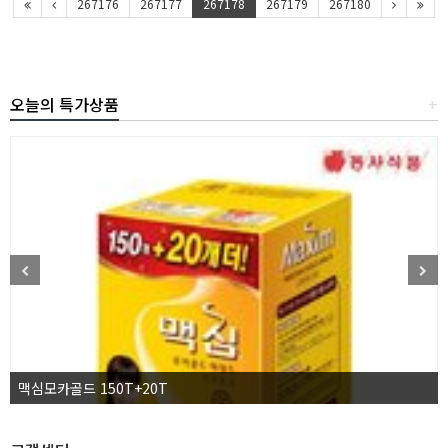
267176
267177
267178
267179
267180
오늘의 특가상품
+
맥심모카골드 150T+20T