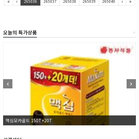
265036
265037
265038
265039
265040
오늘의 특가상품
+
맥심모카골드 150T+20T