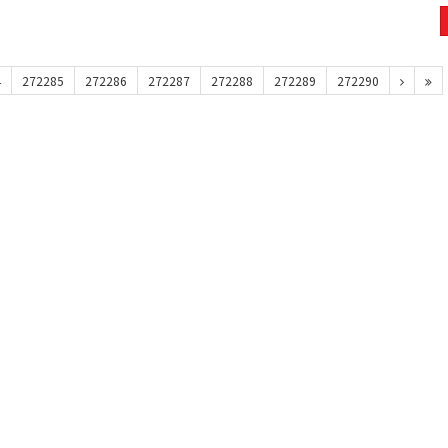
4
272285
272286
272287
272288
272289
272290
맥심모카골드 150T+20T