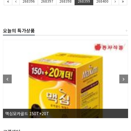
268396
268397
268398
268399
268400
오늘의 특가상품
+
맥심모카골드 150T+20T