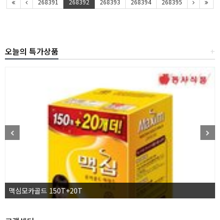
268391
268392
268393
268394
268395
오늘의 특가상품
+
맥심모카골드 150T+20T