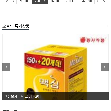
268386
268387
268388
268389
268390
오늘의 특가상품
+
맥심모카골드 150T+20T