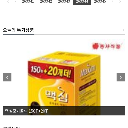
263341
263342
263343
263344
263345
오늘의 특가상품
+
맥심모카골드 150T+20T