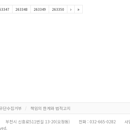
63347
263348
263349
263350
 무단수집거부
책임의 한계와 법적고지
부천시 신흥로511번길 13-20(오정동)
전화 :
032-665-0282
사
ved.