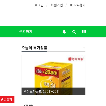
로그인
회원가입
ID·PW찾기
문의하기
오늘의 특가상품
+
맥심모카골드 150T+20T
허브그린물티
글쓰기
고객센터